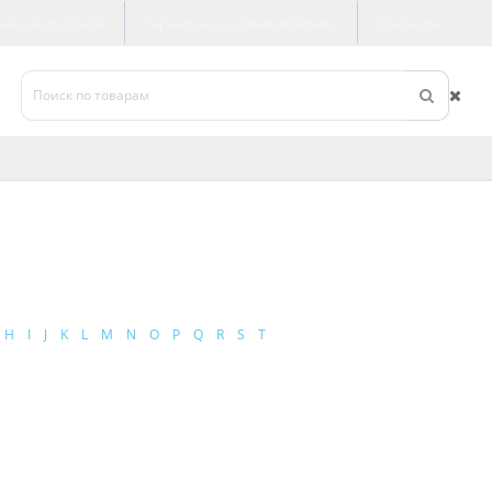
ация об оплате
Гарантии и условия возврата
Контакты
H
I
J
K
L
M
N
O
P
Q
R
S
T