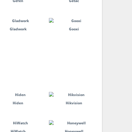
Gefen
Getac
Gladwork
Gooxi
Hiden
Hikvision
HiWatch
Honeywell