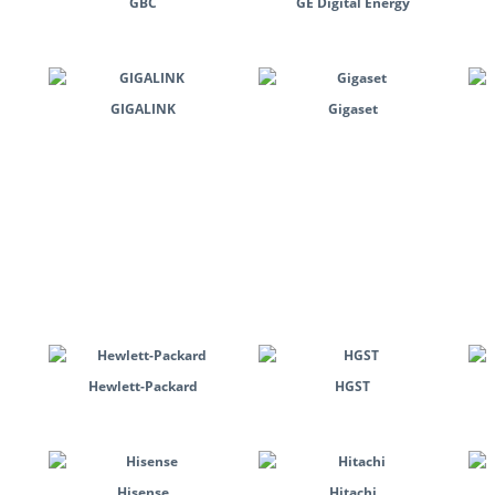
GBC
GE Digital Energy
GIGALINK
Gigaset
Hewlett-Packard
HGST
Hisense
Hitachi