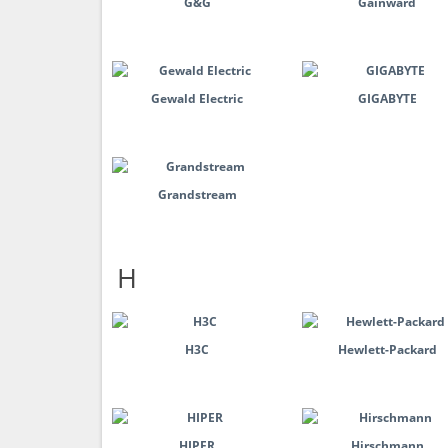
G&G
Gainward
Gewald Electric
GIGABYTE
Grandstream
H
H3C
Hewlett-Packard
HIPER
Hirschmann