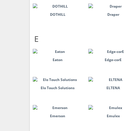
DOTHILL
Draper
E
Eaton
Edge-corE
Elo Touch Solutions
ELTENA
Emerson
Emulex