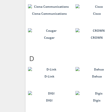
Ciena Communications
Cisco
Cougar
CROWN
D
D-Link
Dahua
DIGI
Digis