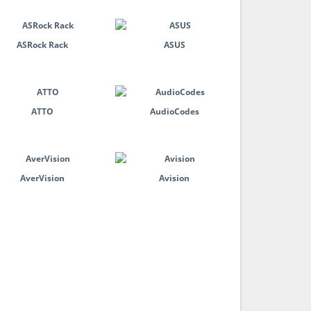
ASRock Rack
ASUS
ATTO
AudioCodes
AverVision
Avision