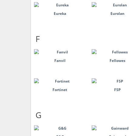
Eureka
Eurolan
F
Fanvil
Fellowes
Fortinet
FSP
G