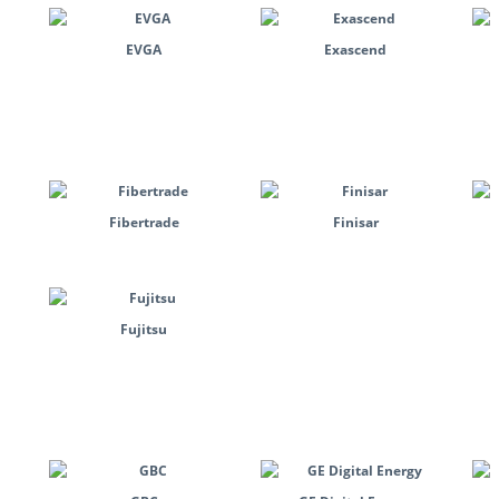
EVGA
Exascend
Fibertrade
Finisar
Fujitsu