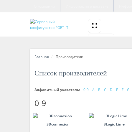
О компании
Информация о доставке
Информ
СЕРВЕРЫ
Главная
Производители
Список производителей
Алфавитный указатель:
0-9
A
B
C
D
E
F
G
0-9
3Dconnexion
3Logic Lime