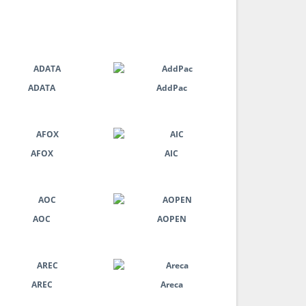
ADATA
AddPac
AFOX
AIC
AOC
AOPEN
AREC
Areca