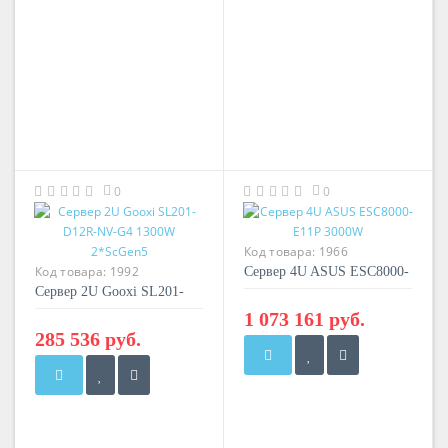
0
0
Код товара:
1966
Код товара:
1992
Сервер 4U ASUS ESC8000-
Сервер 2U Gooxi SL201-
E11P 3000W
D12R-NV-G4 1300W
1 073 161 руб.
2*ScGen5
285 536 руб.