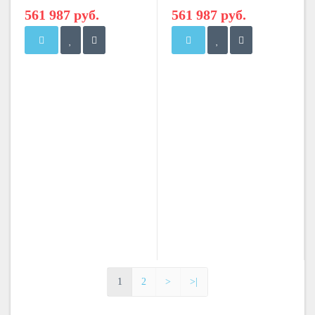
2*ScGen4
2*ScGen5
561 987 руб.
561 987 руб.
1
2
>
>|