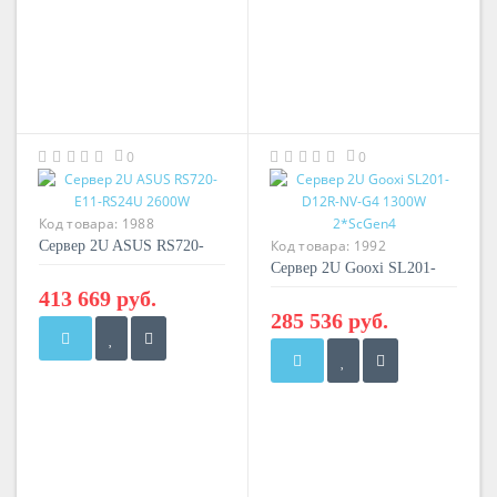
0
0
Код товара:
1988
Код товара:
1992
Сервер 2U ASUS RS720-
E11-RS24U 2600W
Сервер 2U Gooxi SL201-
D12R-NV-G4 1300W
413 669 руб.
2*ScGen4
285 536 руб.