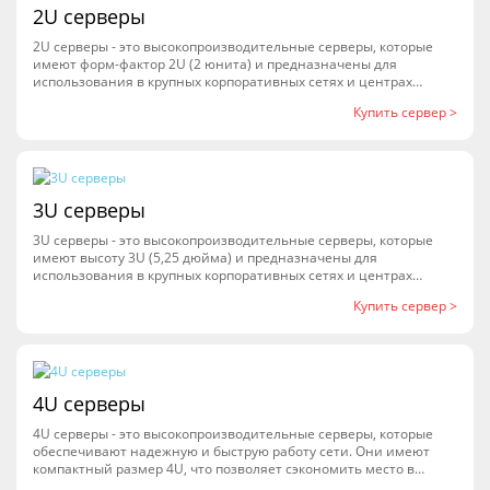
2U серверы
2U серверы - это высокопроизводительные серверы, которые
имеют форм-фактор 2U (2 юнита) и предназначены для
использования в крупных корпоративных сетях и центрах
обработки данных. Они обладают мощными процессорами,
Купить сервер >
большим объемом оперативной памяти и множеством слотов
для установки жестких дисков и других компонентов. 2U
серверы обеспечивают высокую надежность и
производительность, что позволяет эффективно обрабатывать
большие объемы данных и обеспечивать бесперебойную
работу бизнес-приложений.
3U серверы
3U серверы - это высокопроизводительные серверы, которые
имеют высоту 3U (5,25 дюйма) и предназначены для
использования в крупных корпоративных сетях и центрах
обработки данных. Они обладают мощными процессорами,
Купить сервер >
большим объемом оперативной памяти и множеством слотов
для установки жестких дисков и других устройств хранения
данных. 3U серверы обеспечивают высокую
производительность и надежность, что делает их идеальным
выбором для работы с крупными объемами данных и
выполнения сложных задач.
4U серверы
4U серверы - это высокопроизводительные серверы, которые
обеспечивают надежную и быструю работу сети. Они имеют
компактный размер 4U, что позволяет сэкономить место в
серверной комнате. Серверы 4U обладают мощными