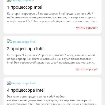
1 процессор Intel
Категория серверов с 1 процессором Intel представляет собой
набор высокопроизводительных серверов, оснащенных одним
процессором Intel. Эти серверы обладают высокой мощностью и
производительностью, что позволяет им обрабатывать
Купить сервер >
большие объемы данных и выполнять сложные вычисления.
Они идеально подходят для использования в крупных
корпоративных сетях, научных и исследовательских центрах, а
также в других организациях, где требуется высокая
производительность и надежность серверов. Категория
серверов с 1 процессором Intel предлагает широкий выбор
2 процессора Intel
моделей, которые отличаются по характеристикам и
функциональности, что позволяет выбрать оптимальный
Категория "Серверы с 2 процессором Intel" представляет собой
вариант для конкретных задач и потребностей.
набор серверных систем, оснащенных двумя процессорами
Intel. Эти серверы обладают высокой производительностью и
мощностью, что позволяет им обрабатывать большие объемы
Купить сервер >
данных и выполнять сложные вычисления. Они идеально
подходят для использования в крупных корпоративных сетях,
научных и исследовательских центрах, а также в других
областях, где требуется высокая надежность и
производительность серверных систем. Серверы с 2
процессором Intel могут быть настроены под различные задачи
4 процессора Intel
и требования, и предлагаются в различных конфигурациях и
моделях от ведущих производителей.
Эта категория представляет собой набор
высокопроизводительных серверов, оснащенных четырьмя
процессорами Intel. Эти серверы предназначены для обработки