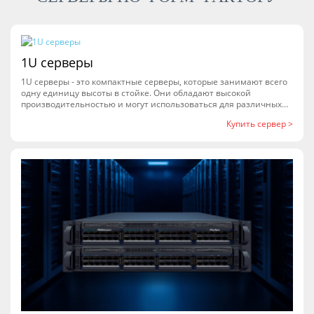
высокую скорость обработки, что позволяет сократить время
выполнения задач и повысить эффективность работы.
1U серверы
1U серверы - это компактные серверы, которые занимают всего
одну единицу высоты в стойке. Они обладают высокой
производительностью и могут использоваться для различных
задач, включая хранение данных, веб-хостинг, обработку
Купить сервер >
данных и многое другое. Благодаря своей компактности, 1U
серверы могут быть установлены в ограниченных
пространствах и обеспечивают высокую плотность размещения
серверов в стойке. Они также обладают низким
энергопотреблением и могут быть использованы для
построения экономичных и эффективных серверных систем.